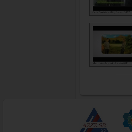
Cefic Sustainability Report 2012
Medzinárodný rok chémie-2011