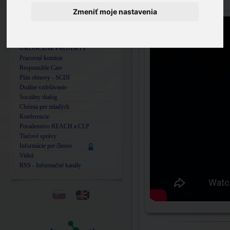
Katalóg ZCHFP SR
Zmeniť moje nastavenia
Členstvo v organizáciách
PROJEKTY
- Digitalizácia
UKONČENÉ PROJEKTY
Pracovné komisie
Responsible Care
Plán obnovy - SCDI
Duálne vzdelávanie
Sociálny dialóg
Chémia pre mladých
Konferencie
Poradenstvo REACH a CLP
Tlačové správy
Informácie pre členov
Videá
RSS - Informačné kanály