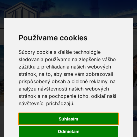
Používame cookies
Súbory cookie a ďalšie technológie
sledovania používame na zlepšenie vášho
zážitku z prehliadania našich webových
stránok, na to, aby sme vám zobrazovali
prispôsobený obsah a cielené reklamy, na
analýzu návštevnosti našich webových
stránok a na pochopenie toho, odkiaľ naši
návštevníci prichádzajú.
Aktuálne informácie
Pripravujeme
Org
Súhlasím
Odmietam
Videá
Stručná charakteristika