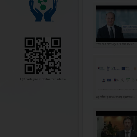
Year end message of Cefic Presid ...
QR code pre mobilné zariadenia
Operátor gumárenskej a plastik ...