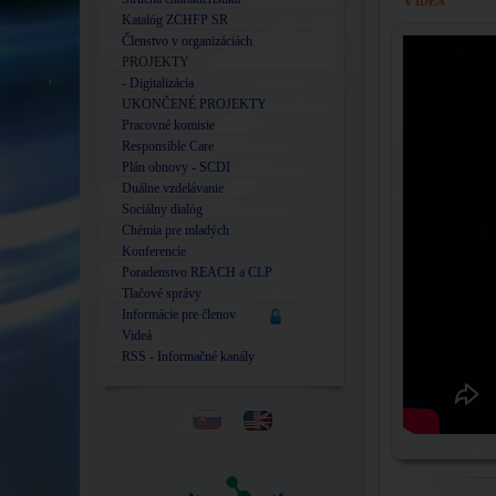
Katalóg ZCHFP SR
Členstvo v organizáciách
PROJEKTY
- Digitalizácia
UKONČENÉ PROJEKTY
Pracovné komisie
Responsible Care
Plán obnovy - SCDI
Duálne vzdelávanie
Sociálny dialóg
Chémia pre mladých
Konferencie
Poradenstvo REACH a CLP
Tlačové správy
Informácie pre členov
Videá
RSS - Informačné kanály