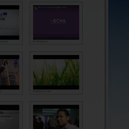
results
EUchemicals
re
Chemistry is life